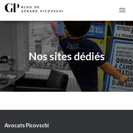
D
É
P
L
I
E
R
Nos sites dédiés
L
A
N
A
V
I
G
A
T
I
O
N
Avocats Picovschi