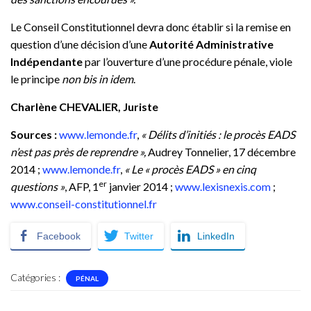
Le Conseil Constitutionnel devra donc établir si la remise en
question d’une décision d’une
Autorité Administrative
Indépendante
par l’ouverture d’une procédure pénale, viole
le principe
non bis in idem
.
Charlène CHEVALIER, Juriste
Sources :
www.lemonde.fr
,
« Délits d’initiés : le procès EADS
n’est pas près de reprendre »,
Audrey Tonnelier, 17 décembre
2014 ;
www.lemonde.fr
,
« Le « procès EADS » en cinq
er
questions »
, AFP, 1
janvier 2014 ;
www.lexisnexis.com
;
www.conseil-constitutionnel.fr
Facebook
Twitter
LinkedIn
Catégories :
PÉNAL