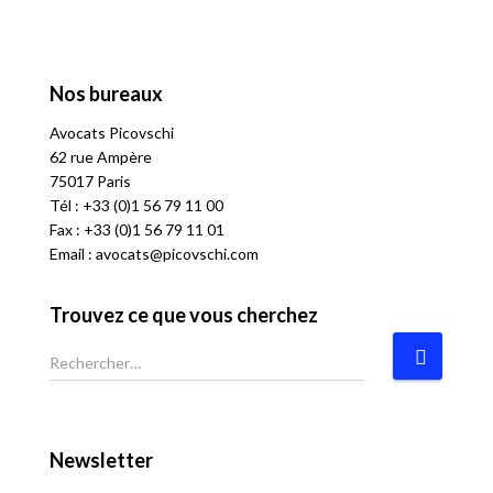
Nos bureaux
Avocats
P
icovschi
62 rue Ampère
75017 Paris
Tél :
+33 (0)1 56 79 11 00
Fax : +33 (0)1 56 79 11 01
Email :
avocats@picovschi.com
Trouvez ce que vous cherchez
R
e
c
h
e
Newsletter
r