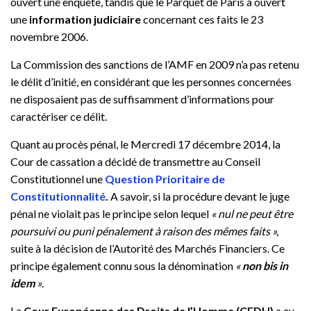
ouvert une enquête, tandis que le Parquet de Paris a ouvert
une
information judiciaire
concernant ces faits le 23
novembre 2006.
La Commission des sanctions de l’AMF en 2009 n’a pas retenu
le délit d’initié, en considérant que les personnes concernées
ne disposaient pas de suffisamment d’informations pour
caractériser ce délit.
Quant au procès pénal, le Mercredi 17 décembre 2014, la
Cour de cassation a décidé de transmettre au Conseil
Constitutionnel une
Question Prioritaire de
Constitutionnalité
.
A savoir, si la procédure devant le juge
pénal ne violait pas le principe selon lequel
« nul ne peut être
poursuivi ou puni pénalement à raison des mêmes faits »,
suite à la décision de l’Autorité des Marchés Financiers. Ce
principe également connu sous la dénomination
«
non bis in
idem
»
.
La
Cour Européenne des Droits de l’Homme (CEDH)
a eu