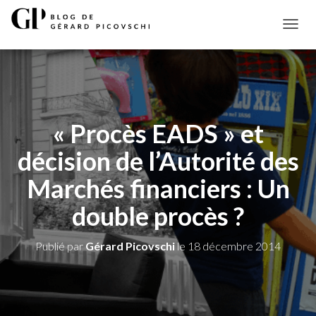
D
É
P
L
I
E
R
« Procès EADS » et
L
A
décision de l’Autorité des
N
A
Marchés financiers : Un
V
I
double procès ?
G
A
T
Publié par
Gérard Picovschi
le
18 décembre 2014
I
O
N