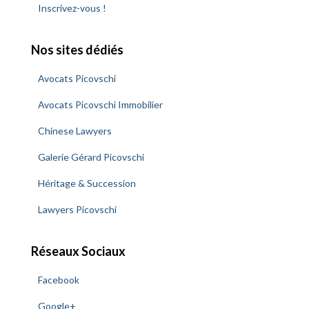
c
Inscrivez-vous !
h
e
Nos sites dédiés
r
Avocats Picovschi
:
Avocats Picovschi Immobilier
Chinese Lawyers
Galerie Gérard Picovschi
Héritage & Succession
Lawyers Picovschi
Réseaux Sociaux
Facebook
Google+