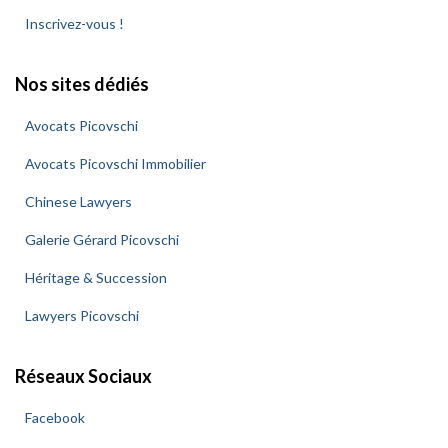
c
Inscrivez-vous !
h
e
Nos sites dédiés
r
Avocats Picovschi
:
Avocats Picovschi Immobilier
Chinese Lawyers
Galerie Gérard Picovschi
Héritage & Succession
Lawyers Picovschi
Réseaux Sociaux
Facebook