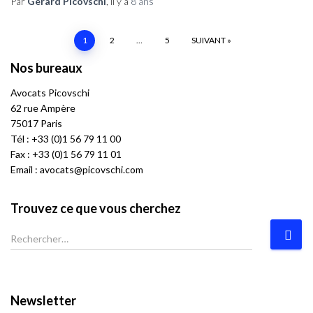
Par
Gérard Picovschi
, il y a
8 ans
1
2
…
5
SUIVANT
Navigation
Nos bureaux
des
Avocats
P
icovschi
62 rue Ampère
75017 Paris
articles
Tél :
+33 (0)1 56 79 11 00
Fax : +33 (0)1 56 79 11 01
Email :
avocats@picovschi.com
Trouvez ce que vous cherchez
R
e
c
h
e
Newsletter
r