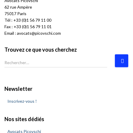
des
Avocats
P
icovschi
62 rue Ampère
75017 Paris
articles
Tél :
+33 (0)1 56 79 11 00
Fax : +33 (0)1 56 79 11 01
Email :
avocats@picovschi.com
Trouvez ce que vous cherchez
R
e
c
h
e
Newsletter
r
c
Inscrivez-vous !
h
e
Nos sites dédiés
r
Avocats Picovschi
: