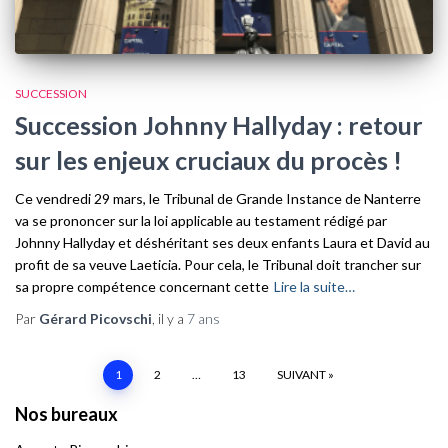
SUCCESSION
Succession Johnny Hallyday : retour
sur les enjeux cruciaux du procès !
Ce vendredi 29 mars, le Tribunal de Grande Instance de Nanterre
va se prononcer sur la loi applicable au testament rédigé par
Johnny Hallyday et déshéritant ses deux enfants Laura et David au
profit de sa veuve Laeticia. Pour cela, le Tribunal doit trancher sur
sa propre compétence concernant cette
Lire la suite…
Par
Gérard Picovschi
, il y a
7 ans
1
2
…
13
SUIVANT
Navigation
Nos bureaux