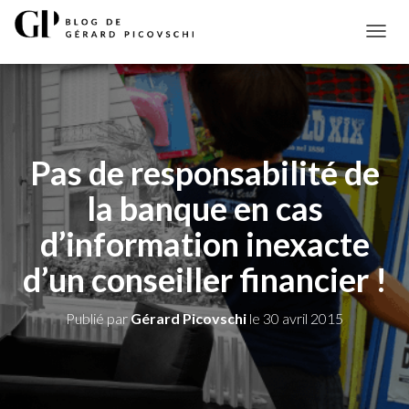
D
É
P
L
I
E
R
Pas de responsabilité de
L
A
la banque en cas
N
A
d’information inexacte
V
I
d’un conseiller financier !
G
A
T
Publié par
Gérard Picovschi
le
30 avril 2015
I
O
N