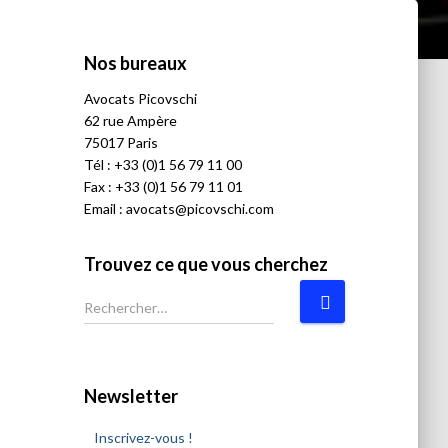
Nos bureaux
Avocats
P
icovschi
62 rue Ampère
75017 Paris
Tél :
+33 (0)1 56 79 11 00
Fax : +33 (0)1 56 79 11 01
Email :
avocats@picovschi.com
Trouvez ce que vous cherchez
R
e
c
h
e
Newsletter
r
c
Inscrivez-vous !