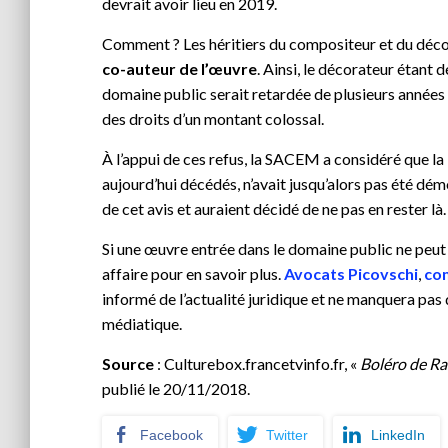
devrait avoir lieu en 2019.
Comment ? Les héritiers du compositeur et du décor
co-auteur de l’œuvre
. Ainsi, le décorateur étant
domaine public serait retardée de plusieurs années 
des droits d’un montant colossal.
À l’appui de ces refus, la SACEM a considéré que la
aujourd’hui décédés, n’avait jusqu’alors pas été dé
de cet avis et auraient décidé de ne pas en rester là.
Si une œuvre entrée dans le domaine public ne peut a 
affaire pour en savoir plus.
Avocats Picovschi
,
com
informé de l’actualité juridique et ne manquera pas
médiatique.
Source
: Culturebox.francetvinfo.fr, «
Boléro de Ra
publié le 20/11/2018.
Facebook
Twitter
LinkedIn