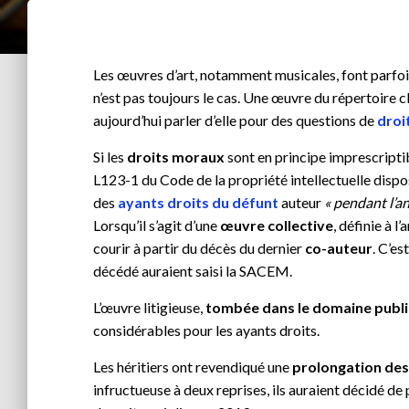
Les œuvres d’art, notamment musicales, font parfois
n’est pas toujours le cas. Une œuvre du répertoire
aujourd’hui parler d’elle pour des questions de
droi
Si les
droits moraux
sont en principe imprescriptib
L123-1 du Code de la propriété intellectuelle dispo
des
ayants droits du défunt
auteur
« pendant l’an
Lorsqu’il s’agit d’une
œuvre collective
, définie à l
courir à partir du décès du dernier
co-auteur
. C’es
décédé auraient saisi la SACEM.
L’œuvre litigieuse,
tombée dans le domaine publi
considérables pour les ayants droits.
Les héritiers ont revendiqué une
prolongation des
infructueuse à deux reprises, ils auraient décidé d