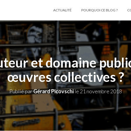
ACTUALITÉ
POURQUOI CE BLOG ?
C
uteur et domaine public
œuvres collectives ?
Publié par
Gérard Picovschi
le
21 novembre 2018