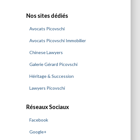
h
e
Nos sites dédiés
r
Avocats Picovschi
:
Avocats Picovschi Immobilier
Chinese Lawyers
Galerie Gérard Picovschi
Héritage & Succession
Lawyers Picovschi
Réseaux Sociaux
Facebook
Google+