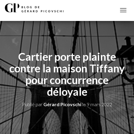
D
É
P
L
I
E
R
Cartier porte plainte
L
A
contre la maison Tiffany
N
A
pour concurrence
V
I
déloyale
G
A
T
Publié par
Gérard Picovschi
le
9 mars 2022
I
O
N