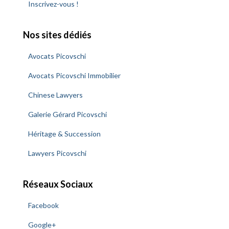
c
Inscrivez-vous !
h
e
Nos sites dédiés
r
Avocats Picovschi
:
Avocats Picovschi Immobilier
Chinese Lawyers
Galerie Gérard Picovschi
Héritage & Succession
Lawyers Picovschi
Réseaux Sociaux
Facebook
Google+