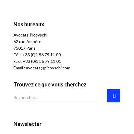
Nos bureaux
Avocats
P
icovschi
62 rue Ampère
75017 Paris
Tél :
+33 (0)1 56 79 11 00
Fax : +33 (0)1 56 79 11 01
Email :
avocats@picovschi.com
Trouvez ce que vous cherchez
R
e
c
h
e
Newsletter
r